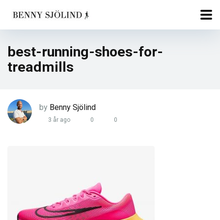
best-running-shoes-for-
treadmills
by
Benny Sjölind
3 år ago
0
0