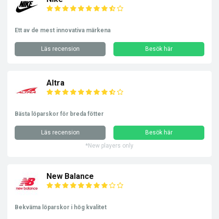
Ett av de mest innovativa märkena
Läs recension
Besök här
Altra
Bästa löparskor för breda fötter
Läs recension
Besök här
*New players only
New Balance
Bekväma löparskor i hög kvalitet