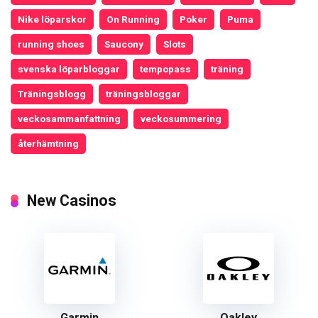
Nike löparskor
On Running
Poker
Puma
running shoes
Saucony
Slots
svenska löparbloggar
tempopass
träning
Träningsblogg
träningsbloggar
veckosammanfattning
veckosummering
återhämtning
New Casinos
Garmin
Oakley