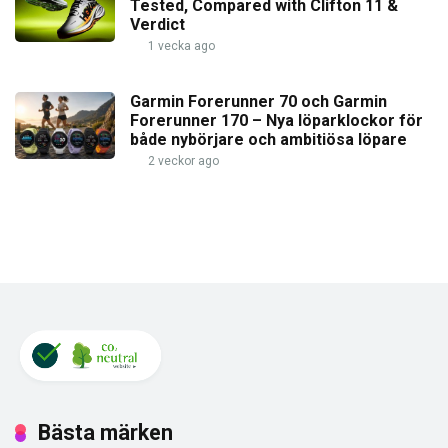
Tested, Compared with Clifton 11 &
Verdict
1 vecka ago
Garmin Forerunner 70 och Garmin
Forerunner 170 – Nya löparklockor för
både nybörjare och ambitiösa löpare
2 veckor ago
Bästa märken