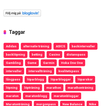
Taggar
Adidas
alternativ träning
ASICS
backintervaller
backlöpning
betting
Casino
distanspass
Gambling
Game
Garmin
Hoka One One
intervaller
intervallträning
kvalitetspass
långpass
löparblogg
löparbloggar
löparskor
löpning
löpträning
marathon
marathonträning
maraton
maratonblogg
maratonbloggar
Maratonträning
morgonpass
New Balance
Nike