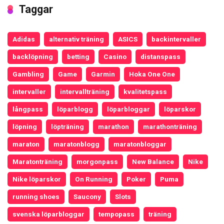
Taggar
Adidas
alternativ träning
ASICS
backintervaller
backlöpning
betting
Casino
distanspass
Gambling
Game
Garmin
Hoka One One
intervaller
intervallträning
kvalitetspass
långpass
löparblogg
löparbloggar
löparskor
löpning
löpträning
marathon
marathonträning
maraton
maratonblogg
maratonbloggar
Maratonträning
morgonpass
New Balance
Nike
Nike löparskor
On Running
Poker
Puma
running shoes
Saucony
Slots
svenska löparbloggar
tempopass
träning