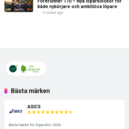
Forerunner 170 – Nya löparklockor för
både nybörjare och ambitiösa löpare
2 veckor ago
Bästa märken
ASICS
Bästa märke för löparskor 2026