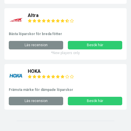
Altra
Bästa löparskor för breda fötter
Läs recension
Besök här
*New players only
HOKA
Främsta märke för dämpade löparskor
Läs recension
Besök här