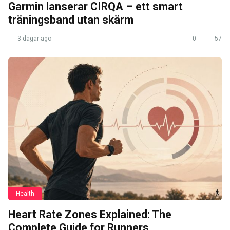
Garmin lanserar CIRQA – ett smart
träningsband utan skärm
3 dagar ago
0
57
Health
Heart Rate Zones Explained: The
Complete Guide for Runners