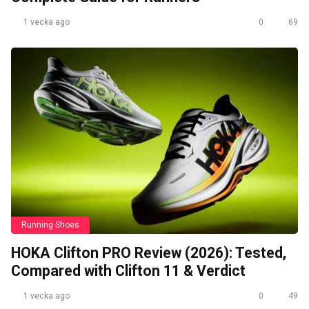
1 vecka ago
0
69
Running Shoes
HOKA Clifton PRO Review (2026): Tested,
Compared with Clifton 11 & Verdict
1 vecka ago
0
49