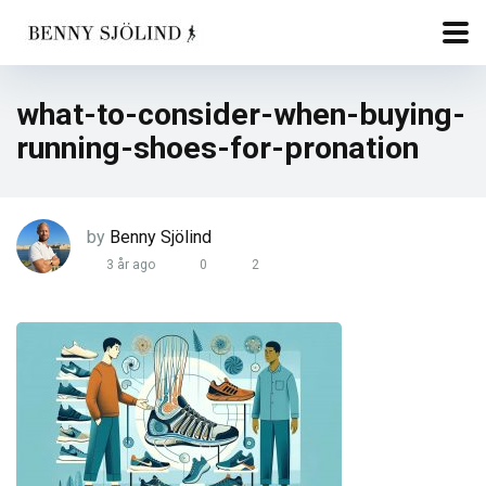
what-to-consider-when-buying-
running-shoes-for-pronation
by
Benny Sjölind
3 år ago
0
2