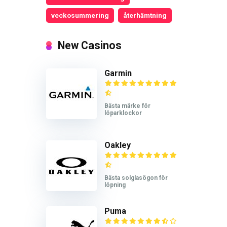
veckosummering
återhämtning
New Casinos
Garmin
Bästa märke för
löparklockor
Oakley
Bästa solglasögon för
löpning
Puma