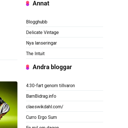
Annat
Blogghubb
Delicate Vintage
Nya lanseringar
The Intuit
Andra bloggar
4:30-fart genom tillvaron
BarnBidrag.info
claeswikdahl.com/
Curro Ergo Sum
En mil om dagen