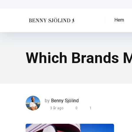
Hem
Which Brands M
by
Benny Sjölind
3 år ago
0
1