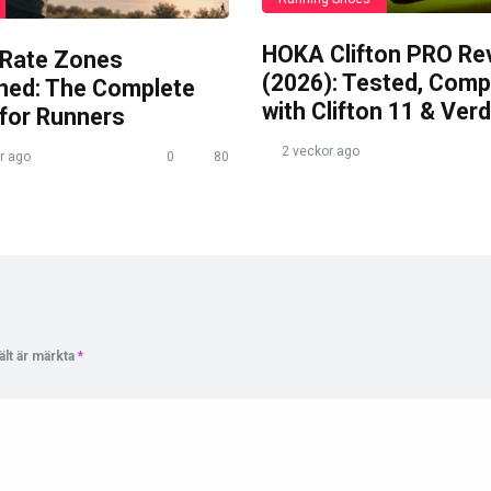
HOKA Clifton PRO Re
 Rate Zones
(2026): Tested, Com
ined: The Complete
with Clifton 11 & Verd
 for Runners
2 veckor ago
r ago
0
80
ält är märkta
*