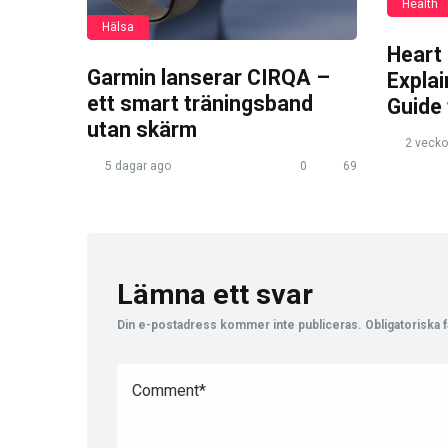
Health
Hälsa
Heart
Garmin lanserar CIRQA –
Expla
ett smart träningsband
Guide
utan skärm
2 vecko
5 dagar ago
0
69
Lämna ett svar
Din e-postadress kommer inte publiceras.
Obligatoriska f