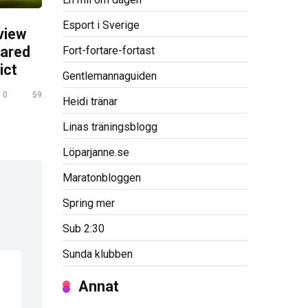
Esport i Sverige
view
pared
Fort-fortare-fortast
ict
Gentlemannaguiden
0
59
Heidi tränar
Linas träningsblogg
Löparjanne.se
Maratonbloggen
Spring mer
Sub 2:30
Sunda klubben
Annat