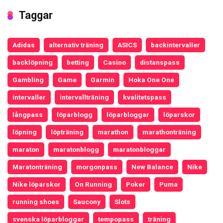
Taggar
Adidas
alternativ träning
ASICS
backintervaller
backlöpning
betting
Casino
distanspass
Gambling
Game
Garmin
Hoka One One
intervaller
intervallträning
kvalitetspass
långpass
löparblogg
löparbloggar
löparskor
löpning
löpträning
marathon
marathonträning
maraton
maratonblogg
maratonbloggar
Maratonträning
morgonpass
New Balance
Nike
Nike löparskor
On Running
Poker
Puma
running shoes
Saucony
Slots
svenska löparbloggar
tempopass
träning