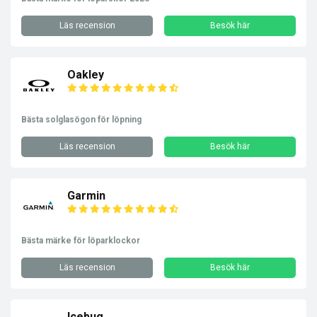
Läs recension
Besök här
Oakley
Bästa solglasögon för löpning
Läs recension
Besök här
Garmin
Bästa märke för löparklockor
Läs recension
Besök här
Icebug