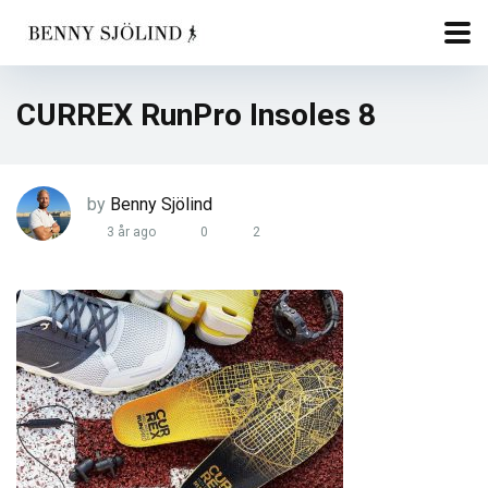
CURREX RunPro Insoles 8
by
Benny Sjölind
3 år ago
0
2