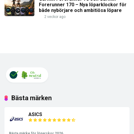
Forerunner 170 – Nya löparklockor för
både nybörjare och ambitiösa löpare
2 veckor ago
Bästa märken
ASICS
Bästa märke för löparskor 2026