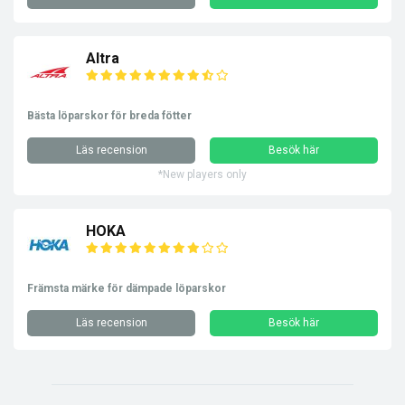
Altra
Bästa löparskor för breda fötter
Läs recension
Besök här
*New players only
HOKA
Främsta märke för dämpade löparskor
Läs recension
Besök här