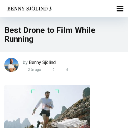
Best Drone to Film While
Running
by
Benny Sjölind
2 år ago
0
6