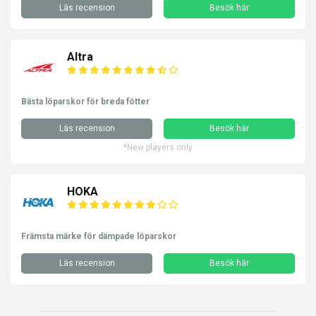
Läs recension
Besök här
Altra
Bästa löparskor för breda fötter
Läs recension
Besök här
*New players only
HOKA
Främsta märke för dämpade löparskor
Läs recension
Besök här