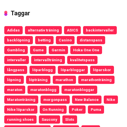
Taggar
Adidas
alternativ träning
ASICS
backintervaller
backlöpning
betting
Casino
distanspass
Gambling
Game
Garmin
Hoka One One
intervaller
intervallträning
kvalitetspass
långpass
löparblogg
löparbloggar
löparskor
löpning
löpträning
marathon
marathonträning
maraton
maratonblogg
maratonbloggar
Maratonträning
morgonpass
New Balance
Nike
Nike löparskor
On Running
Poker
Puma
running shoes
Saucony
Slots