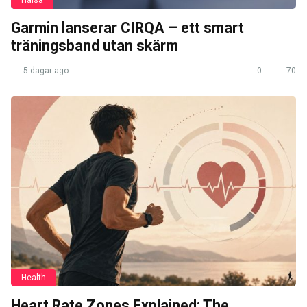
Hälsa
Garmin lanserar CIRQA – ett smart
träningsband utan skärm
5 dagar ago
0
70
Health
Heart Rate Zones Explained: The