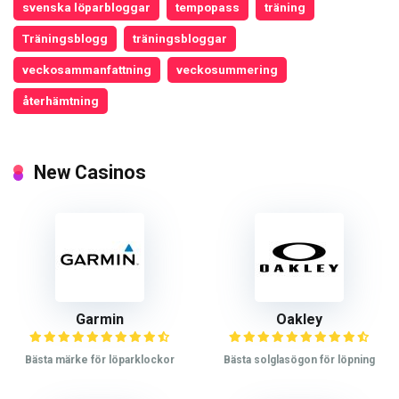
svenska löparbloggar
tempopass
träning
Träningsblogg
träningsbloggar
veckosammanfattning
veckosummering
återhämtning
New Casinos
Garmin
Oakley
Bästa märke för löparklockor
Bästa solglasögon för löpning