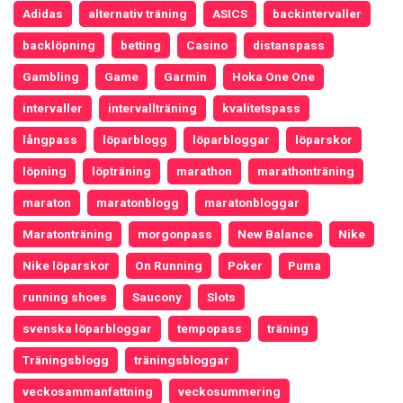
Adidas
alternativ träning
ASICS
backintervaller
backlöpning
betting
Casino
distanspass
Gambling
Game
Garmin
Hoka One One
intervaller
intervallträning
kvalitetspass
långpass
löparblogg
löparbloggar
löparskor
löpning
löpträning
marathon
marathonträning
maraton
maratonblogg
maratonbloggar
Maratonträning
morgonpass
New Balance
Nike
Nike löparskor
On Running
Poker
Puma
running shoes
Saucony
Slots
svenska löparbloggar
tempopass
träning
Träningsblogg
träningsbloggar
veckosammanfattning
veckosummering