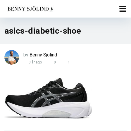
asics-diabetic-shoe
by
Benny Sjölind
3 år ago
0
1