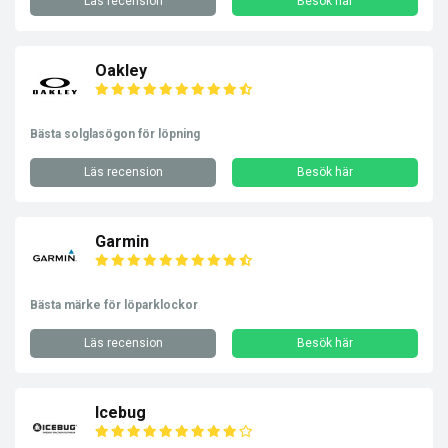
Läs recension
Besök här
Oakley
Bästa solglasögon för löpning
Läs recension
Besök här
Garmin
Bästa märke för löparklockor
Läs recension
Besök här
Icebug