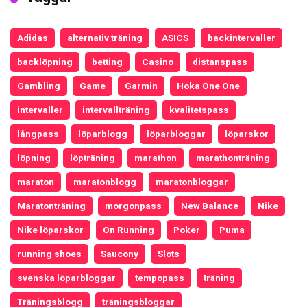
Adidas
alternativ träning
ASICS
backintervaller
backlöpning
betting
Casino
distanspass
Gambling
Game
Garmin
Hoka One One
intervaller
intervallträning
kvalitetspass
långpass
löparblogg
löparbloggar
löparskor
löpning
löpträning
marathon
marathonträning
maraton
maratonblogg
maratonbloggar
Maratonträning
morgonpass
New Balance
Nike
Nike löparskor
On Running
Poker
Puma
running shoes
Saucony
Slots
svenska löparbloggar
tempopass
träning
Träningsblogg
träningsbloggar