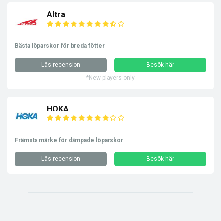
Altra
Bästa löparskor för breda fötter
Läs recension
Besök här
*New players only
HOKA
Främsta märke för dämpade löparskor
Läs recension
Besök här