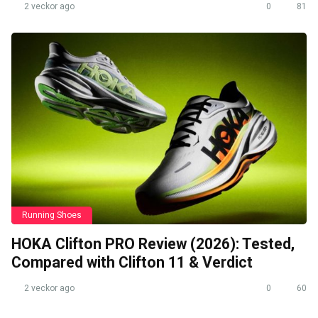
2 veckor ago
0
81
Running Shoes
HOKA Clifton PRO Review (2026): Tested,
Compared with Clifton 11 & Verdict
2 veckor ago
0
60