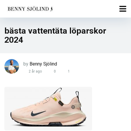
bästa vattentäta löparskor
2024
by
Benny Sjölind
2 år ago
0
1