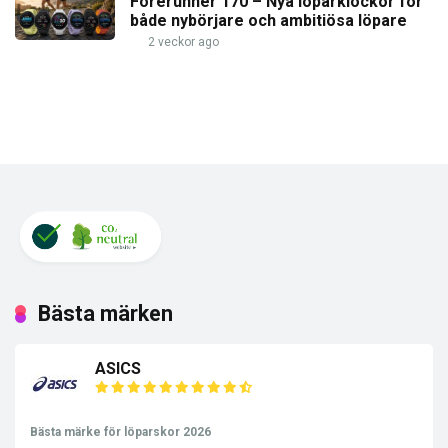
Forerunner 170 – Nya löparklockor för
både nybörjare och ambitiösa löpare
2 veckor ago
Bästa märken
ASICS
Bästa märke för löparskor 2026