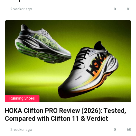
2 veckor ago
0
81
Running Shoes
HOKA Clifton PRO Review (2026): Tested,
Compared with Clifton 11 & Verdict
2 veckor ago
0
60