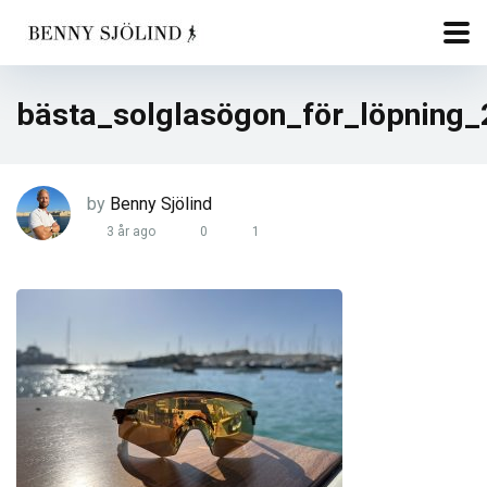
bästa_solglasögon_för_löpning
by
Benny Sjölind
3 år ago
0
1