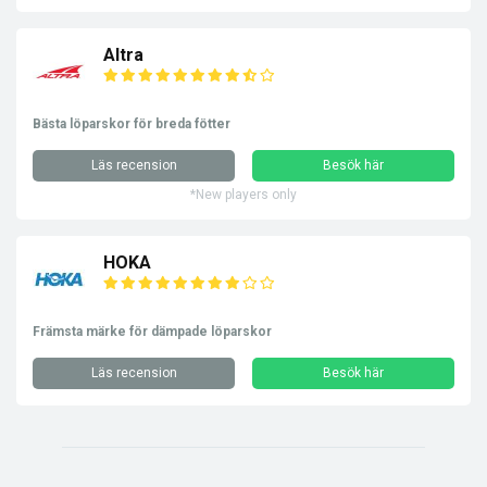
Altra
Bästa löparskor för breda fötter
Läs recension
Besök här
*New players only
HOKA
Främsta märke för dämpade löparskor
Läs recension
Besök här