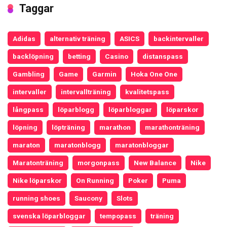
Taggar
Adidas
alternativ träning
ASICS
backintervaller
backlöpning
betting
Casino
distanspass
Gambling
Game
Garmin
Hoka One One
intervaller
intervallträning
kvalitetspass
långpass
löparblogg
löparbloggar
löparskor
löpning
löpträning
marathon
marathonträning
maraton
maratonblogg
maratonbloggar
Maratonträning
morgonpass
New Balance
Nike
Nike löparskor
On Running
Poker
Puma
running shoes
Saucony
Slots
svenska löparbloggar
tempopass
träning