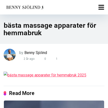
bästa massage apparater för
hemmabruk
by
Benny Sjölind
2 år ago
0
1
Read More