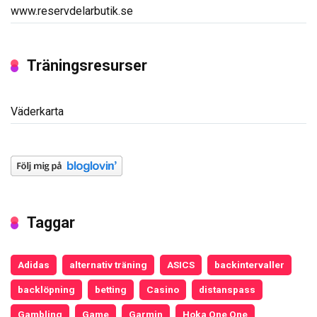
www.reservdelarbutik.se
Träningsresurser
Väderkarta
Taggar
Adidas
alternativ träning
ASICS
backintervaller
backlöpning
betting
Casino
distanspass
Gambling
Game
Garmin
Hoka One One