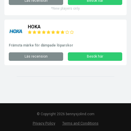
Läs recension
Besök här
*New players only
HOKA
Främsta märke för dämpade löparskor
Läs recension
Besök här
© Copyright 2026 bennysjolind.com
Privacy Policy
Terms and Conditions