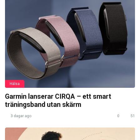
Hälsa
Garmin lanserar CIRQA – ett smart
träningsband utan skärm
3 dagar ago
0
51