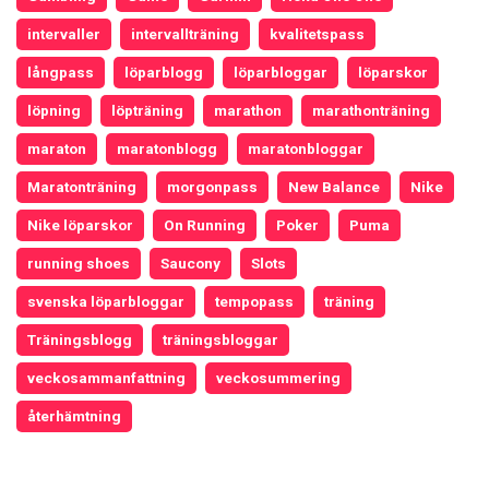
intervaller
intervallträning
kvalitetspass
långpass
löparblogg
löparbloggar
löparskor
löpning
löpträning
marathon
marathonträning
maraton
maratonblogg
maratonbloggar
Maratonträning
morgonpass
New Balance
Nike
Nike löparskor
On Running
Poker
Puma
running shoes
Saucony
Slots
svenska löparbloggar
tempopass
träning
Träningsblogg
träningsbloggar
veckosammanfattning
veckosummering
återhämtning