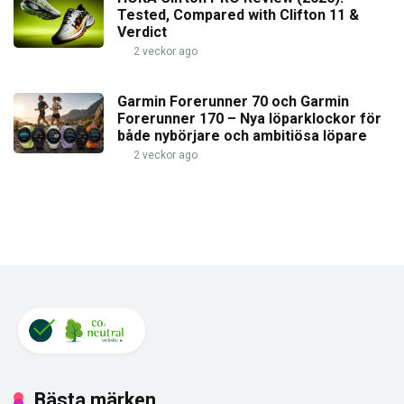
Tested, Compared with Clifton 11 &
Verdict
2 veckor ago
Garmin Forerunner 70 och Garmin
Forerunner 170 – Nya löparklockor för
både nybörjare och ambitiösa löpare
2 veckor ago
Bästa märken