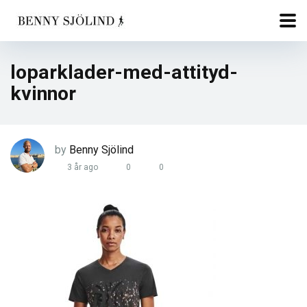
loparklader-med-attityd-
kvinnor
by
Benny Sjölind
3 år ago
0
0