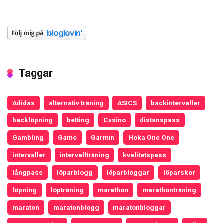
Taggar
Adidas
alternativ träning
ASICS
backintervaller
backlöpning
betting
Casino
distanspass
Gambling
Game
Garmin
Hoka One One
intervaller
intervallträning
kvalitetspass
långpass
löparblogg
löparbloggar
löparskor
löpning
löpträning
marathon
marathonträning
maraton
maratonblogg
maratonbloggar