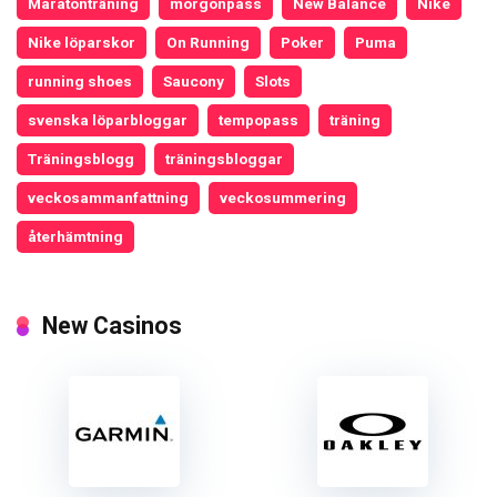
Maratonträning
morgonpass
New Balance
Nike
Nike löparskor
On Running
Poker
Puma
running shoes
Saucony
Slots
svenska löparbloggar
tempopass
träning
Träningsblogg
träningsbloggar
veckosammanfattning
veckosummering
återhämtning
New Casinos