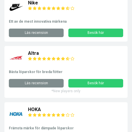
Nike
Ett av de mest innovativa märkena
Läs recension
Besök här
Altra
Bästa löparskor för breda fötter
Läs recension
Besök här
*New players only
HOKA
Främsta märke för dämpade löparskor