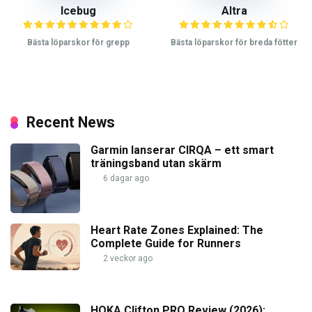
Icebug
Altra
Bästa löparskor för grepp
Bästa löparskor för breda fötter
Recent News
Garmin lanserar CIRQA – ett smart
träningsband utan skärm
6 dagar ago
Heart Rate Zones Explained: The
Complete Guide for Runners
2 veckor ago
HOKA Clifton PRO Review (2026):