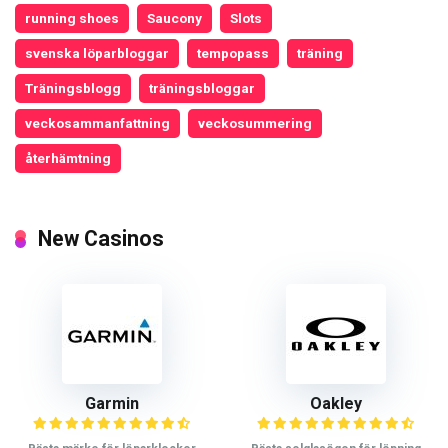
running shoes
Saucony
Slots
svenska löparbloggar
tempopass
träning
Träningsblogg
träningsbloggar
veckosammanfattning
veckosummering
återhämtning
New Casinos
Garmin
Oakley