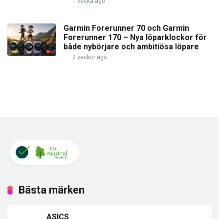
1 vecka ago
Garmin Forerunner 70 och Garmin
Forerunner 170 – Nya löparklockor för
både nybörjare och ambitiösa löpare
2 veckor ago
Bästa märken
ASICS