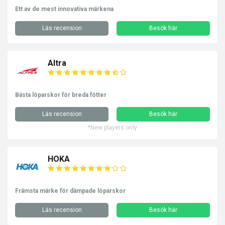
Ett av de mest innovativa märkena
Läs recension
Besök här
Altra
Bästa löparskor för breda fötter
Läs recension
Besök här
*New players only
HOKA
Främsta märke för dämpade löparskor
Läs recension
Besök här