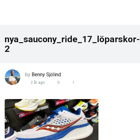
nya_saucony_ride_17_löparskor-
2
by
Benny Sjölind
2 år ago
0
1