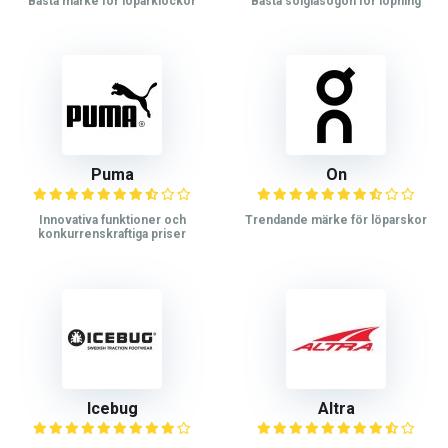
Bästa märke för löparklockor
Bästa solglasögon för löpning
Puma
On
Innovativa funktioner och
Trendande märke för löparskor
konkurrenskraftiga priser
Icebug
Altra