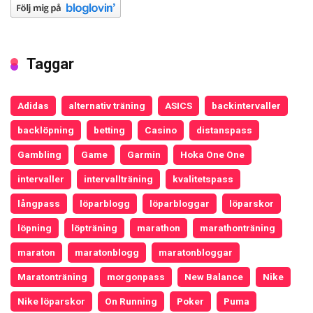
Taggar
Adidas
alternativ träning
ASICS
backintervaller
backlöpning
betting
Casino
distanspass
Gambling
Game
Garmin
Hoka One One
intervaller
intervallträning
kvalitetspass
långpass
löparblogg
löparbloggar
löparskor
löpning
löpträning
marathon
marathonträning
maraton
maratonblogg
maratonbloggar
Maratonträning
morgonpass
New Balance
Nike
Nike löparskor
On Running
Poker
Puma