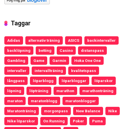
Taggar
Adidas
alternativ träning
ASICS
backintervaller
backlöpning
betting
Casino
distanspass
Gambling
Game
Garmin
Hoka One One
intervaller
intervallträning
kvalitetspass
långpass
löparblogg
löparbloggar
löparskor
löpning
löpträning
marathon
marathonträning
maraton
maratonblogg
maratonbloggar
Maratonträning
morgonpass
New Balance
Nike
Nike löparskor
On Running
Poker
Puma