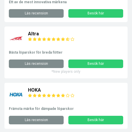
Ett av de mest innovativa märkena
Läs recension
Besök här
Altra
Bästa löparskor för breda fötter
Läs recension
Besök här
*New players only
HOKA
Främsta märke för dämpade löparskor
Läs recension
Besök här