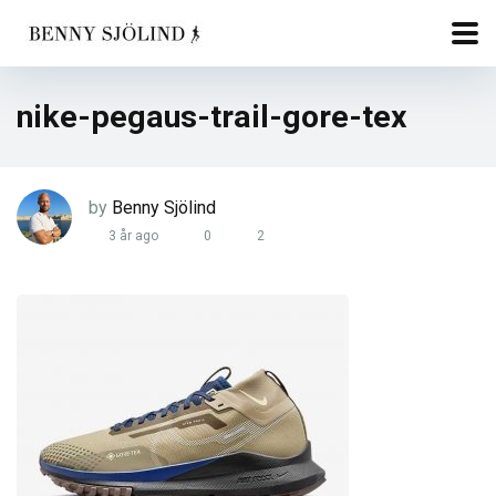
nike-pegaus-trail-gore-tex
by
Benny Sjölind
3 år ago
0
2