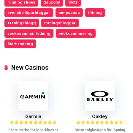
running shoes
Saucony
Slots
svenska löparbloggar
tempopass
träning
Träningsblogg
träningsbloggar
veckosammanfattning
veckosummering
återhämtning
New Casinos
Garmin
Oakley
Bästa märke för löparklockor
Bästa solglasögon för löpning