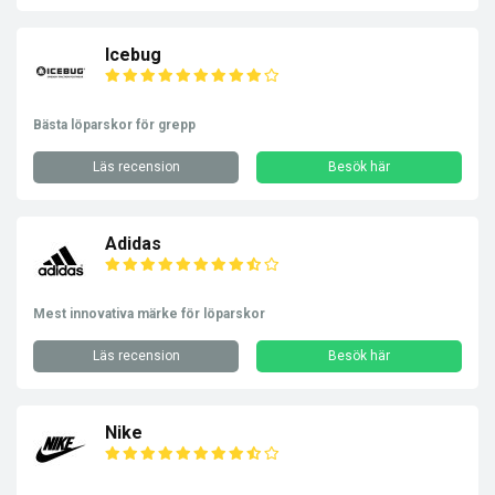
Icebug
Bästa löparskor för grepp
Läs recension
Besök här
Adidas
Mest innovativa märke för löparskor
Läs recension
Besök här
Nike