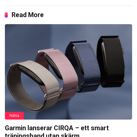
Read More
Hälsa
Garmin lanserar CIRQA – ett smart
träningsband utan skärm