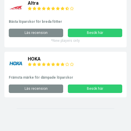
Altra
Bästa löparskor för breda fötter
Läs recension
Besök här
*New players only
HOKA
Främsta märke för dämpade löparskor
Läs recension
Besök här