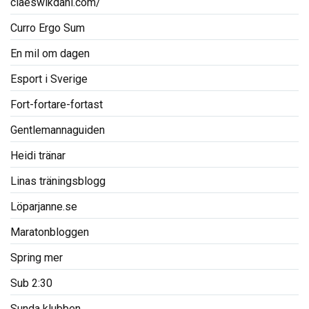
claeswikdahl.com/
Curro Ergo Sum
En mil om dagen
Esport i Sverige
Fort-fortare-fortast
Gentlemannaguiden
Heidi tränar
Linas träningsblogg
Löparjanne.se
Maratonbloggen
Spring mer
Sub 2:30
Sunda klubben