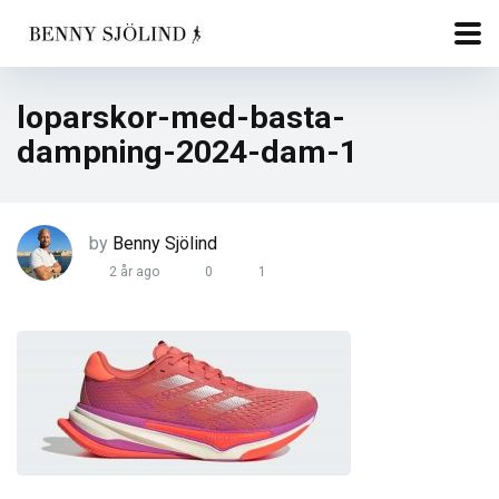
loparskor-med-basta-
dampning-2024-dam-1
by
Benny Sjölind
2 år ago
0
1