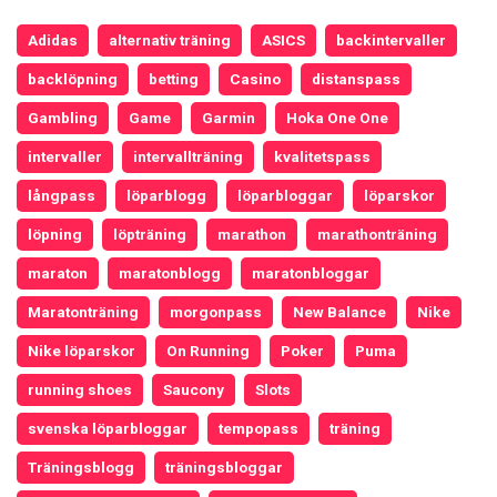
Adidas
alternativ träning
ASICS
backintervaller
backlöpning
betting
Casino
distanspass
Gambling
Game
Garmin
Hoka One One
intervaller
intervallträning
kvalitetspass
långpass
löparblogg
löparbloggar
löparskor
löpning
löpträning
marathon
marathonträning
maraton
maratonblogg
maratonbloggar
Maratonträning
morgonpass
New Balance
Nike
Nike löparskor
On Running
Poker
Puma
running shoes
Saucony
Slots
svenska löparbloggar
tempopass
träning
Träningsblogg
träningsbloggar