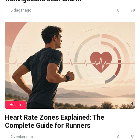
5 dagar ago
0
70
Health
Heart Rate Zones Explained: The
Complete Guide for Runners
2 veckor ago
0
81