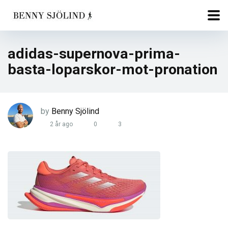
adidas-supernova-prima-
basta-loparskor-mot-pronation
by
Benny Sjölind
2 år ago
0
3