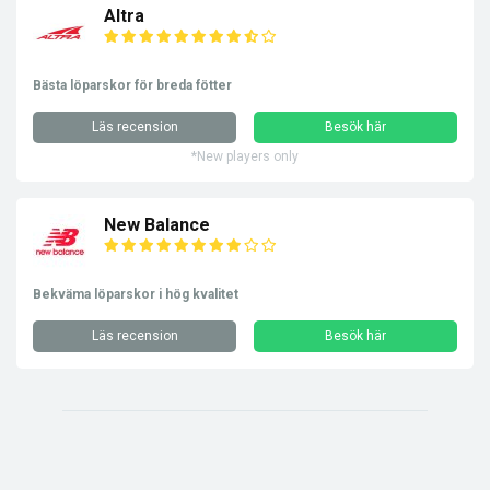
Altra
Bästa löparskor för breda fötter
Läs recension
Besök här
*New players only
New Balance
Bekväma löparskor i hög kvalitet
Läs recension
Besök här