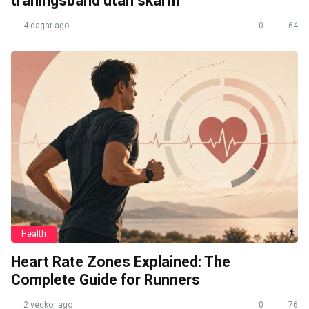
träningsband utan skärm
4 dagar ago
0
64
Health
Heart Rate Zones Explained: The
Complete Guide for Runners
2 veckor ago
0
76