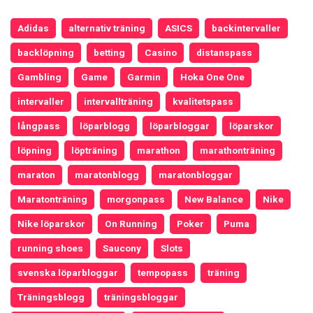
Adidas
alternativ träning
ASICS
backintervaller
backlöpning
betting
Casino
distanspass
Gambling
Game
Garmin
Hoka One One
intervaller
intervallträning
kvalitetspass
långpass
löparblogg
löparbloggar
löparskor
löpning
löpträning
marathon
marathonträning
maraton
maratonblogg
maratonbloggar
Maratonträning
morgonpass
New Balance
Nike
Nike löparskor
On Running
Poker
Puma
running shoes
Saucony
Slots
svenska löparbloggar
tempopass
träning
Träningsblogg
träningsbloggar