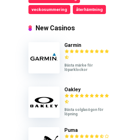
veckosummering
återhämtning
New Casinos
Garmin
Bästa märke för
löparklockor
Oakley
Bästa solglasögon för
löpning
Puma