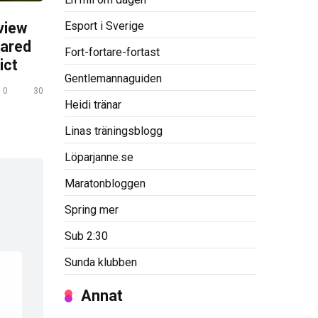
Esport i Sverige
view
pared
Fort-fortare-fortast
ict
Gentlemannaguiden
0
30
Heidi tränar
Linas träningsblogg
Löparjanne.se
Maratonbloggen
Spring mer
Sub 2:30
Sunda klubben
Annat