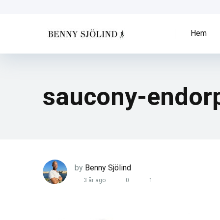
Hem
saucony-endorp
by
Benny Sjölind
3 år ago
0
1