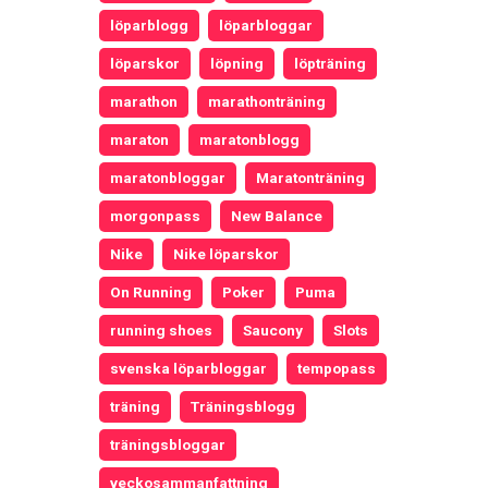
löparblogg
löparbloggar
löparskor
löpning
löpträning
marathon
marathonträning
maraton
maratonblogg
maratonbloggar
Maratonträning
morgonpass
New Balance
Nike
Nike löparskor
On Running
Poker
Puma
running shoes
Saucony
Slots
svenska löparbloggar
tempopass
träning
Träningsblogg
träningsbloggar
veckosammanfattning