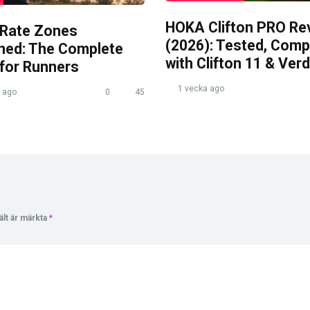
HOKA Clifton PRO Re
 Rate Zones
(2026): Tested, Com
ined: The Complete
with Clifton 11 & Verd
 for Runners
1 vecka ago
 ago
0
45
ält är märkta
*