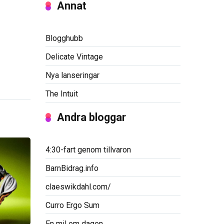
Annat
Blogghubb
Delicate Vintage
Nya lanseringar
The Intuit
Andra bloggar
4:30-fart genom tillvaron
BarnBidrag.info
claeswikdahl.com/
Curro Ergo Sum
En mil om dagen