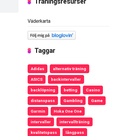
Träningsresurser
Väderkarta
Taggar
Adidas
alternativ träning
ASICS
backintervaller
backlöpning
betting
Casino
distanspass
Gambling
Game
Garmin
Hoka One One
intervaller
intervallträning
kvalitetspass
långpass