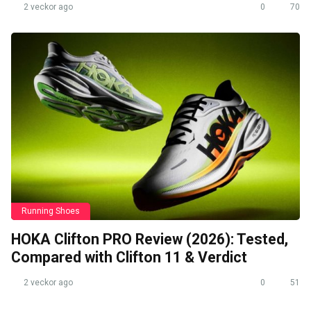
2 veckor ago
0
70
Running Shoes
HOKA Clifton PRO Review (2026): Tested,
Compared with Clifton 11 & Verdict
2 veckor ago
0
51