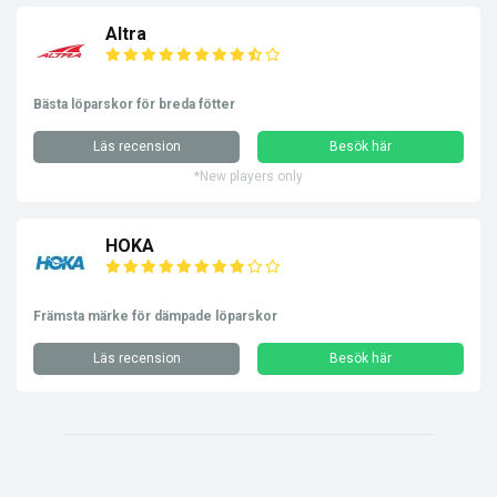
Altra
Bästa löparskor för breda fötter
Läs recension
Besök här
*New players only
HOKA
Främsta märke för dämpade löparskor
Läs recension
Besök här