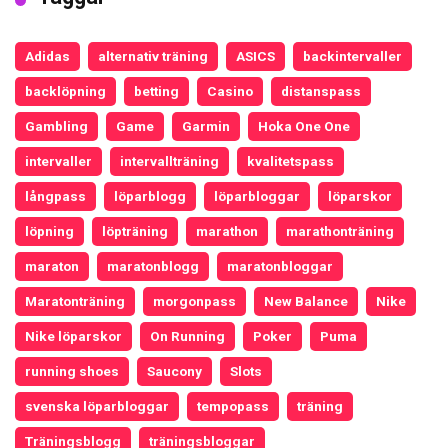
Adidas
alternativ träning
ASICS
backintervaller
backlöpning
betting
Casino
distanspass
Gambling
Game
Garmin
Hoka One One
intervaller
intervallträning
kvalitetspass
långpass
löparblogg
löparbloggar
löparskor
löpning
löpträning
marathon
marathonträning
maraton
maratonblogg
maratonbloggar
Maratonträning
morgonpass
New Balance
Nike
Nike löparskor
On Running
Poker
Puma
running shoes
Saucony
Slots
svenska löparbloggar
tempopass
träning
Träningsblogg
träningsbloggar