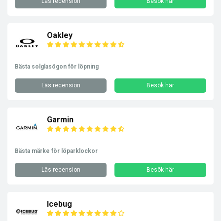
Läs recension
Besök här
Oakley
Bästa solglasögon för löpning
Läs recension
Besök här
Garmin
Bästa märke för löparklockor
Läs recension
Besök här
Icebug