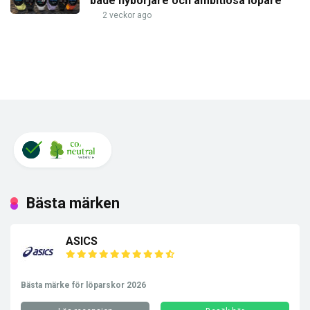
både nybörjare och ambitiösa löpare
2 veckor ago
Bästa märken
ASICS
Bästa märke för löparskor 2026