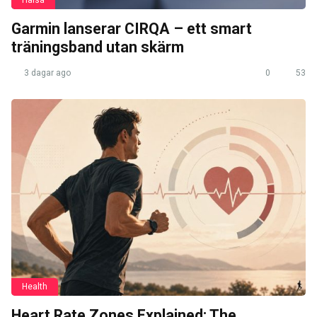
Hälsa
Garmin lanserar CIRQA – ett smart
träningsband utan skärm
3 dagar ago
0
53
Health
Heart Rate Zones Explained: The