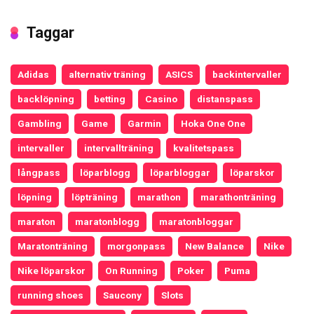
Taggar
Adidas
alternativ träning
ASICS
backintervaller
backlöpning
betting
Casino
distanspass
Gambling
Game
Garmin
Hoka One One
intervaller
intervallträning
kvalitetspass
långpass
löparblogg
löparbloggar
löparskor
löpning
löpträning
marathon
marathonträning
maraton
maratonblogg
maratonbloggar
Maratonträning
morgonpass
New Balance
Nike
Nike löparskor
On Running
Poker
Puma
running shoes
Saucony
Slots