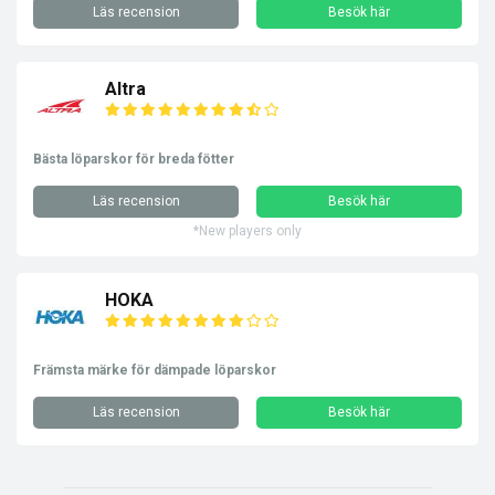
Läs recension
Besök här
Altra
Bästa löparskor för breda fötter
Läs recension
Besök här
*New players only
HOKA
Främsta märke för dämpade löparskor
Läs recension
Besök här