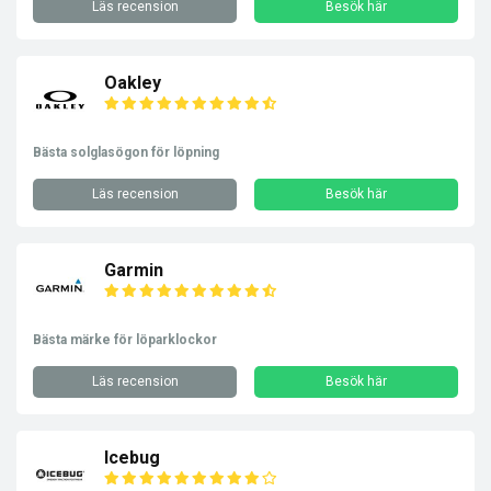
Läs recension
Besök här
Oakley
Bästa solglasögon för löpning
Läs recension
Besök här
Garmin
Bästa märke för löparklockor
Läs recension
Besök här
Icebug