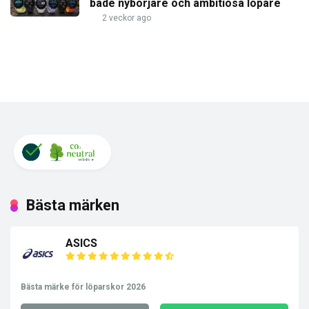
både nybörjare och ambitiösa löpare
2 veckor ago
Bästa märken
ASICS
Bästa märke för löparskor 2026