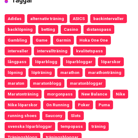
Taggar
Adidas
alternativ träning
ASICS
backintervaller
backlöpning
betting
Casino
distanspass
Gambling
Game
Garmin
Hoka One One
intervaller
intervallträning
kvalitetspass
långpass
löparblogg
löparbloggar
löparskor
löpning
löpträning
marathon
marathonträning
maraton
maratonblogg
maratonbloggar
Maratonträning
morgonpass
New Balance
Nike
Nike löparskor
On Running
Poker
Puma
running shoes
Saucony
Slots
svenska löparbloggar
tempopass
träning
Träningsblogg
träningsbloggar