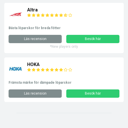
Altra
Bästa löparskor för breda fötter
Läs recension
Besök här
*New players only
HOKA
Främsta märke för dämpade löparskor
Läs recension
Besök här