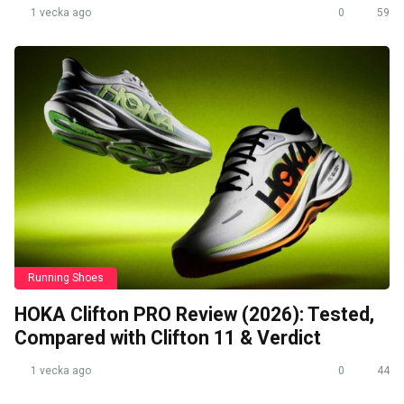
1 vecka ago
0
59
Running Shoes
HOKA Clifton PRO Review (2026): Tested,
Compared with Clifton 11 & Verdict
1 vecka ago
0
44