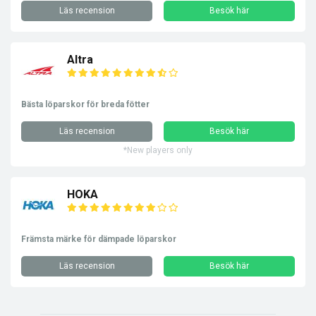
Läs recension
Besök här
Altra
Bästa löparskor för breda fötter
Läs recension
Besök här
*New players only
HOKA
Främsta märke för dämpade löparskor
Läs recension
Besök här