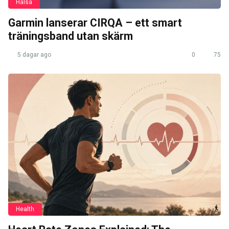
Hälsa
Garmin lanserar CIRQA – ett smart
träningsband utan skärm
5 dagar ago
0
75
Health