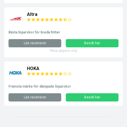
Altra
Bästa löparskor för breda fötter
Läs recension
Besök här
*New players only
HOKA
Främsta märke för dämpade löparskor
Läs recension
Besök här