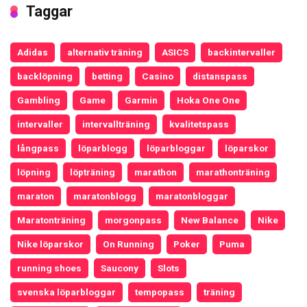
Taggar
Adidas
alternativ träning
ASICS
backintervaller
backlöpning
betting
Casino
distanspass
Gambling
Game
Garmin
Hoka One One
intervaller
intervallträning
kvalitetspass
långpass
löparblogg
löparbloggar
löparskor
löpning
löpträning
marathon
marathonträning
maraton
maratonblogg
maratonbloggar
Maratonträning
morgonpass
New Balance
Nike
Nike löparskor
On Running
Poker
Puma
running shoes
Saucony
Slots
svenska löparbloggar
tempopass
träning