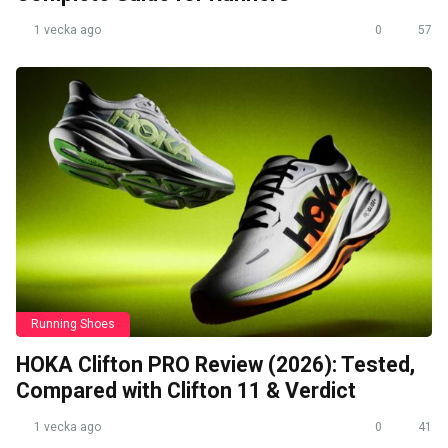
1 vecka ago
0
57
Running Shoes
HOKA Clifton PRO Review (2026): Tested,
Compared with Clifton 11 & Verdict
1 vecka ago
0
41