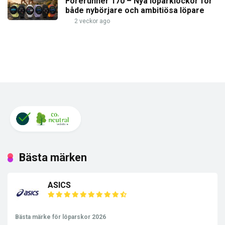
Forerunner 170 – Nya löparklockor för
både nybörjare och ambitiösa löpare
2 veckor ago
Bästa märken
ASICS
Bästa märke för löparskor 2026