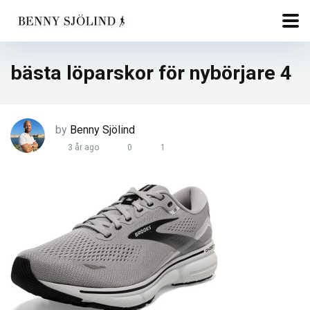
bästa löparskor för nybörjare 4
by
Benny Sjölind
3 år ago
0
1