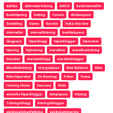
Adidas
alternativ träning
ASICS
backintervaller
backlöpning
betting
Casino
distanspass
Gambling
Game
Garmin
Hoka One One
intervaller
intervallträning
kvalitetspass
långpass
löparblogg
löparbloggar
löparskor
löpning
löpträning
marathon
marathonträning
maraton
maratonblogg
maratonbloggar
Maratonträning
morgonpass
New Balance
Nike
Nike löparskor
On Running
Poker
Puma
running shoes
Saucony
Slots
svenska löparbloggar
tempopass
träning
Träningsblogg
träningsbloggar
veckosammanfattning
veckosummering