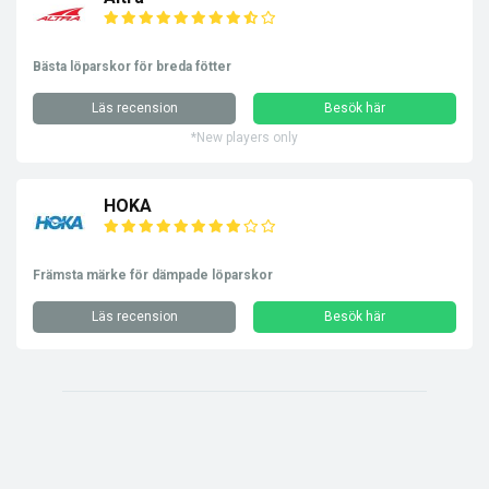
Bästa löparskor för breda fötter
Läs recension
Besök här
*New players only
HOKA
Främsta märke för dämpade löparskor
Läs recension
Besök här