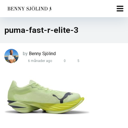
puma-fast-r-elite-3
by
Benny Sjölind
6 månader ago
0
5