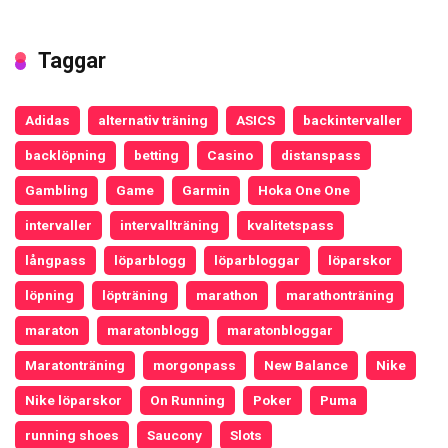
Taggar
Adidas
alternativ träning
ASICS
backintervaller
backlöpning
betting
Casino
distanspass
Gambling
Game
Garmin
Hoka One One
intervaller
intervallträning
kvalitetspass
långpass
löparblogg
löparbloggar
löparskor
löpning
löpträning
marathon
marathonträning
maraton
maratonblogg
maratonbloggar
Maratonträning
morgonpass
New Balance
Nike
Nike löparskor
On Running
Poker
Puma
running shoes
Saucony
Slots