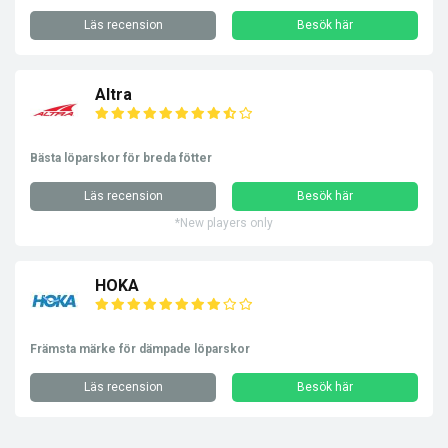
Läs recension
Besök här
Altra
Bästa löparskor för breda fötter
Läs recension
Besök här
*New players only
HOKA
Främsta märke för dämpade löparskor
Läs recension
Besök här