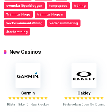
svenska löparbloggar
tempopass
träning
Träningsblogg
träningsbloggar
veckosammanfattning
veckosummering
återhämtning
New Casinos
Garmin
Oakley
Bästa märke för löparklockor
Bästa solglasögon för löpning