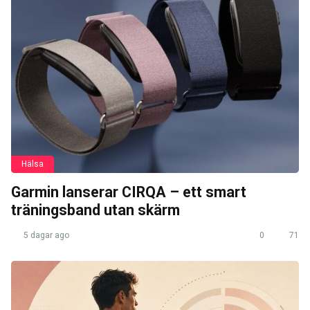
Hälsa
Garmin lanserar CIRQA – ett smart
träningsband utan skärm
5 dagar ago
0
71