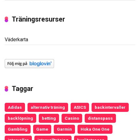
Träningsresurser
Väderkarta
Taggar
Adidas
alternativ träning
ASICS
backintervaller
backlöpning
betting
Casino
distanspass
Gambling
Game
Garmin
Hoka One One
intervaller
intervallträning
kvalitetspass