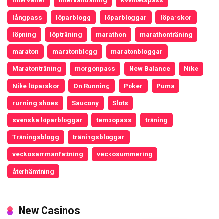
långpass
löparblogg
löparbloggar
löparskor
löpning
löpträning
marathon
marathonträning
maraton
maratonblogg
maratonbloggar
Maratonträning
morgonpass
New Balance
Nike
Nike löparskor
On Running
Poker
Puma
running shoes
Saucony
Slots
svenska löparbloggar
tempopass
träning
Träningsblogg
träningsbloggar
veckosammanfattning
veckosummering
återhämtning
New Casinos