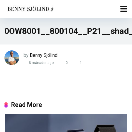
0OW8001__800104__P21__shad_
by
Benny Sjölind
8 månader ago
0
1
Read More