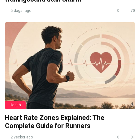
5 dagar ago
0
70
Health
Heart Rate Zones Explained: The
Complete Guide for Runners
2 veckor ago
0
81