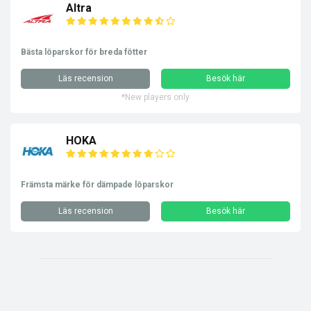
Altra
Bästa löparskor för breda fötter
Läs recension
Besök här
*New players only
HOKA
Främsta märke för dämpade löparskor
Läs recension
Besök här