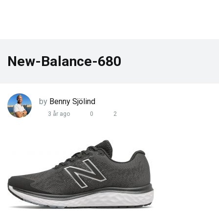
New-Balance-680
by
Benny Sjölind
3 år ago
0
2