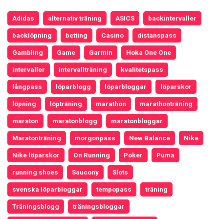
Adidas
alternativ träning
ASICS
backintervaller
backlöpning
betting
Casino
distanspass
Gambling
Game
Garmin
Hoka One One
intervaller
intervallträning
kvalitetspass
långpass
löparblogg
löparbloggar
löparskor
löpning
löpträning
marathon
marathonträning
maraton
maratonblogg
maratonbloggar
Maratonträning
morgonpass
New Balance
Nike
Nike löparskor
On Running
Poker
Puma
running shoes
Saucony
Slots
svenska löparbloggar
tempopass
träning
Träningsblogg
träningsbloggar