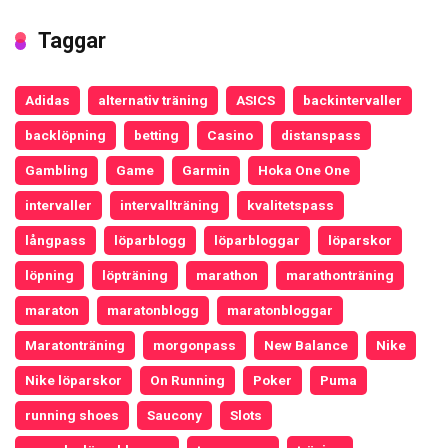
Taggar
Adidas
alternativ träning
ASICS
backintervaller
backlöpning
betting
Casino
distanspass
Gambling
Game
Garmin
Hoka One One
intervaller
intervallträning
kvalitetspass
långpass
löparblogg
löparbloggar
löparskor
löpning
löpträning
marathon
marathonträning
maraton
maratonblogg
maratonbloggar
Maratonträning
morgonpass
New Balance
Nike
Nike löparskor
On Running
Poker
Puma
running shoes
Saucony
Slots