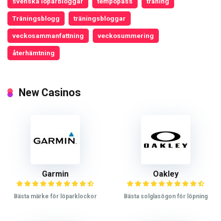
svenska löparbloggar
tempopass
träning
Träningsblogg
träningsbloggar
veckosammanfattning
veckosummering
återhämtning
New Casinos
Garmin
Oakley
Bästa märke för löparklockor
Bästa solglasögon för löpning