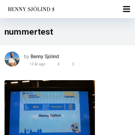
nummertest
by
Benny Sjölind
13 år ago
0
3