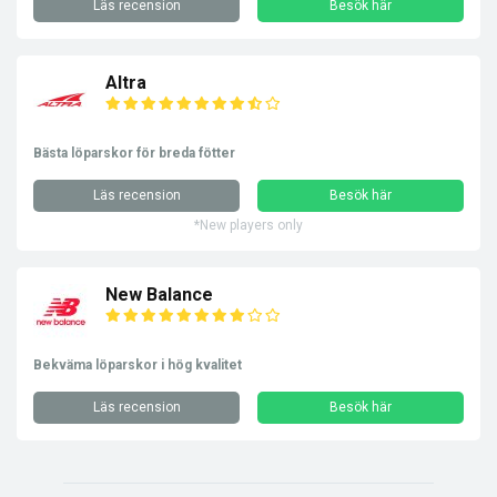
Läs recension
Besök här
Altra
Bästa löparskor för breda fötter
Läs recension
Besök här
*New players only
New Balance
Bekväma löparskor i hög kvalitet
Läs recension
Besök här