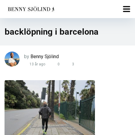
backlöpning i barcelona
by
Benny Sjölind
13 år ago
0
3