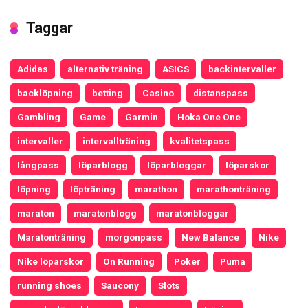
Taggar
Adidas
alternativ träning
ASICS
backintervaller
backlöpning
betting
Casino
distanspass
Gambling
Game
Garmin
Hoka One One
intervaller
intervallträning
kvalitetspass
långpass
löparblogg
löparbloggar
löparskor
löpning
löpträning
marathon
marathonträning
maraton
maratonblogg
maratonbloggar
Maratonträning
morgonpass
New Balance
Nike
Nike löparskor
On Running
Poker
Puma
running shoes
Saucony
Slots