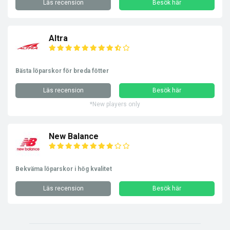
Läs recension
Besök här
Altra
Bästa löparskor för breda fötter
Läs recension
Besök här
*New players only
New Balance
Bekväma löparskor i hög kvalitet
Läs recension
Besök här