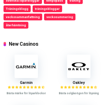
svenska löparbloggar
tempopass
träning
Träningsblogg
träningsbloggar
veckosammanfattning
veckosummering
återhämtning
New Casinos
Garmin
Oakley
Bästa märke för löparklockor
Bästa solglasögon för löpning