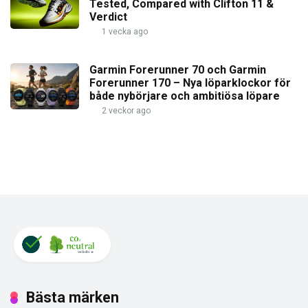
Tested, Compared with Clifton 11 &
Verdict
1 vecka ago
Garmin Forerunner 70 och Garmin
Forerunner 170 – Nya löparklockor för
både nybörjare och ambitiösa löpare
2 veckor ago
Bästa märken