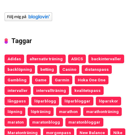
Taggar
Adidas
alternativ träning
ASICS
backintervaller
backlöpning
betting
Casino
distanspass
Gambling
Game
Garmin
Hoka One One
intervaller
intervallträning
kvalitetspass
långpass
löparblogg
löparbloggar
löparskor
löpning
löpträning
marathon
marathonträning
maraton
maratonblogg
maratonbloggar
Maratonträning
morgonpass
New Balance
Nike