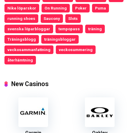
Nike löparskor
On Running
Poker
Puma
running shoes
Saucony
Slots
svenska löparbloggar
tempopass
träning
Träningsblogg
träningsbloggar
veckosammanfattning
veckosummering
återhämtning
New Casinos
Garmin
Oakley