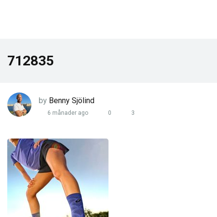
712835
by
Benny Sjölind
6 månader ago
0
3