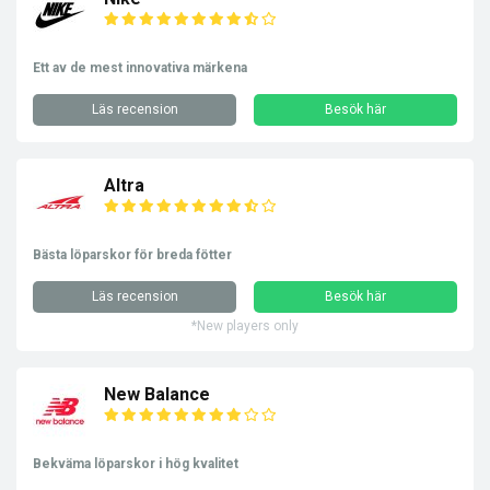
Ett av de mest innovativa märkena
Läs recension
Besök här
Altra
Bästa löparskor för breda fötter
Läs recension
Besök här
*New players only
New Balance
Bekväma löparskor i hög kvalitet