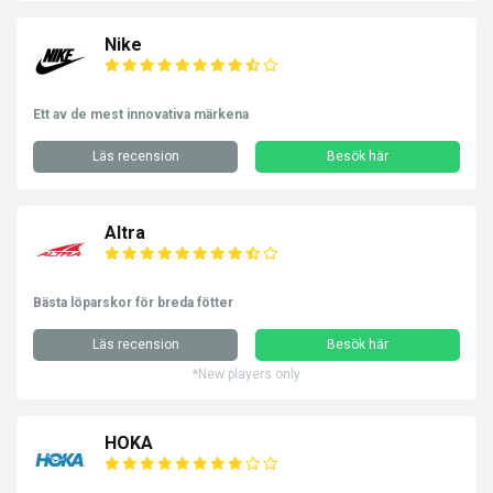
Nike
Ett av de mest innovativa märkena
Läs recension
Besök här
Altra
Bästa löparskor för breda fötter
Läs recension
Besök här
*New players only
HOKA