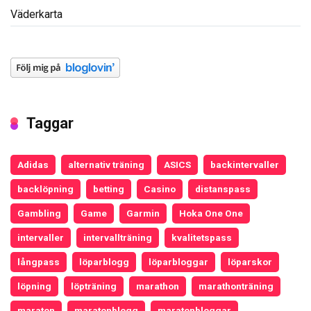
Väderkarta
Taggar
Adidas
alternativ träning
ASICS
backintervaller
backlöpning
betting
Casino
distanspass
Gambling
Game
Garmin
Hoka One One
intervaller
intervallträning
kvalitetspass
långpass
löparblogg
löparbloggar
löparskor
löpning
löpträning
marathon
marathonträning
maraton
maratonblogg
maratonbloggar