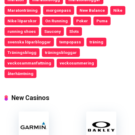
Maratonträning
morgonpass
New Balance
Nike
Nike löparskor
On Running
Poker
Puma
running shoes
Saucony
Slots
svenska löparbloggar
tempopass
träning
Träningsblogg
träningsbloggar
veckosammanfattning
veckosummering
återhämtning
New Casinos