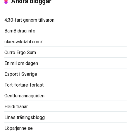
Andra bloggar
4:30-fart genom tillvaron
BarnBidrag.info
claeswikdahl.com/
Curro Ergo Sum
En mil om dagen
Esport i Sverige
Fort-fortare-fortast
Gentlemannaguiden
Heidi tränar
Linas träningsblogg
Löparjanne.se