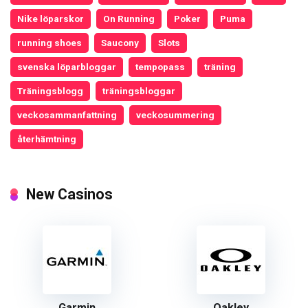
Nike löparskor
On Running
Poker
Puma
running shoes
Saucony
Slots
svenska löparbloggar
tempopass
träning
Träningsblogg
träningsbloggar
veckosammanfattning
veckosummering
återhämtning
New Casinos
Garmin
Oakley