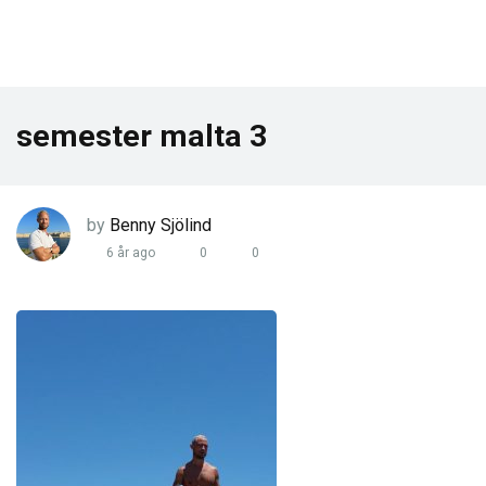
semester malta 3
by
Benny Sjölind
6 år ago
0
0