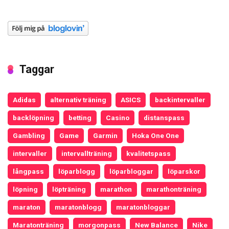
Taggar
Adidas
alternativ träning
ASICS
backintervaller
backlöpning
betting
Casino
distanspass
Gambling
Game
Garmin
Hoka One One
intervaller
intervallträning
kvalitetspass
långpass
löparblogg
löparbloggar
löparskor
löpning
löpträning
marathon
marathonträning
maraton
maratonblogg
maratonbloggar
Maratonträning
morgonpass
New Balance
Nike