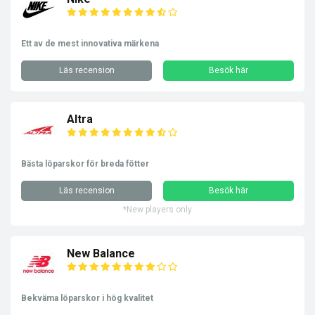
Ett av de mest innovativa märkena
Läs recension
Besök här
Altra
Bästa löparskor för breda fötter
Läs recension
Besök här
*New players only
New Balance
Bekväma löparskor i hög kvalitet