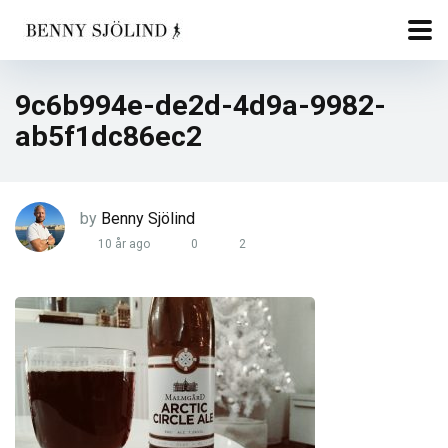
9c6b994e-de2d-4d9a-9982-
ab5f1dc86ec2
by
Benny Sjölind
10 år ago
0
2