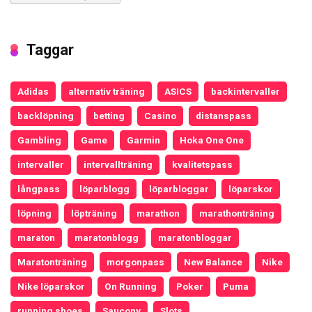
Taggar
Adidas
alternativ träning
ASICS
backintervaller
backlöpning
betting
Casino
distanspass
Gambling
Game
Garmin
Hoka One One
intervaller
intervallträning
kvalitetspass
långpass
löparblogg
löparbloggar
löparskor
löpning
löpträning
marathon
marathonträning
maraton
maratonblogg
maratonbloggar
Maratonträning
morgonpass
New Balance
Nike
Nike löparskor
On Running
Poker
Puma
running shoes
Saucony
Slots