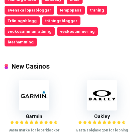
svenska löparbloggar
tempopass
träning
Träningsblogg
träningsbloggar
veckosammanfattning
veckosummering
återhämtning
New Casinos
Garmin
Oakley
Bästa märke för löparklockor
Bästa solglasögon för löpning