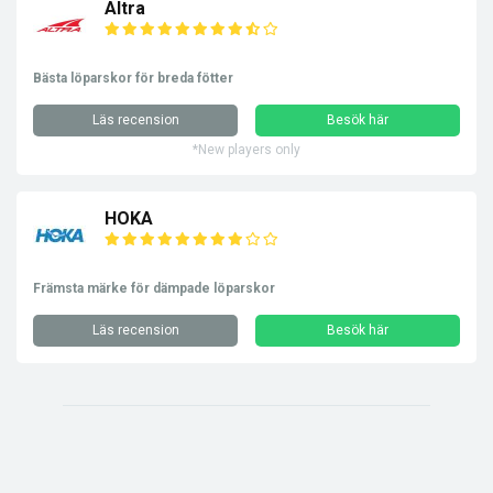
Altra
Bästa löparskor för breda fötter
Läs recension
Besök här
*New players only
HOKA
Främsta märke för dämpade löparskor
Läs recension
Besök här