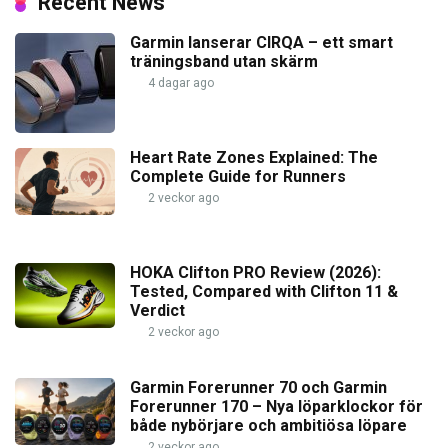
Recent News
Garmin lanserar CIRQA – ett smart
träningsband utan skärm
4 dagar ago
Heart Rate Zones Explained: The
Complete Guide for Runners
2 veckor ago
HOKA Clifton PRO Review (2026):
Tested, Compared with Clifton 11 &
Verdict
2 veckor ago
Garmin Forerunner 70 och Garmin
Forerunner 170 – Nya löparklockor för
både nybörjare och ambitiösa löpare
2 veckor ago