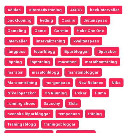
Adidas
alternativ träning
ASICS
backintervaller
backlöpning
betting
Casino
distanspass
Gambling
Game
Garmin
Hoka One One
intervaller
intervallträning
kvalitetspass
långpass
löparblogg
löparbloggar
löparskor
löpning
löpträning
marathon
marathonträning
maraton
maratonblogg
maratonbloggar
Maratonträning
morgonpass
New Balance
Nike
Nike löparskor
On Running
Poker
Puma
running shoes
Saucony
Slots
svenska löparbloggar
tempopass
träning
Träningsblogg
träningsbloggar