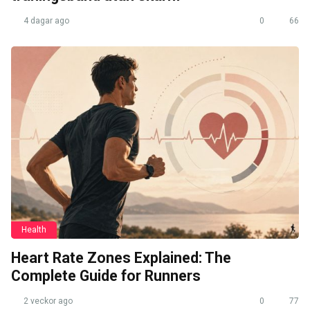
4 dagar ago
0
66
Health
Heart Rate Zones Explained: The
Complete Guide for Runners
2 veckor ago
0
77