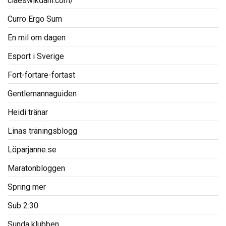
claeswikdahl.com/
Curro Ergo Sum
En mil om dagen
Esport i Sverige
Fort-fortare-fortast
Gentlemannaguiden
Heidi tränar
Linas träningsblogg
Löparjanne.se
Maratonbloggen
Spring mer
Sub 2:30
Sunda klubben