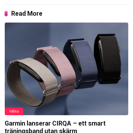
Read More
Hälsa
Garmin lanserar CIRQA – ett smart
träningsband utan skärm