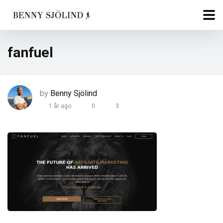
fanfuel
by
Benny Sjölind
1 år ago
0
3