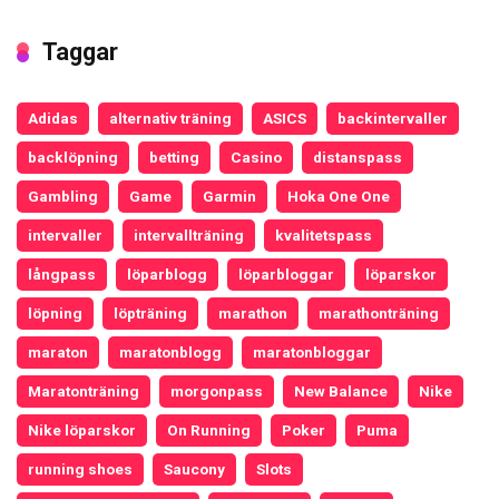
Taggar
Adidas
alternativ träning
ASICS
backintervaller
backlöpning
betting
Casino
distanspass
Gambling
Game
Garmin
Hoka One One
intervaller
intervallträning
kvalitetspass
långpass
löparblogg
löparbloggar
löparskor
löpning
löpträning
marathon
marathonträning
maraton
maratonblogg
maratonbloggar
Maratonträning
morgonpass
New Balance
Nike
Nike löparskor
On Running
Poker
Puma
running shoes
Saucony
Slots