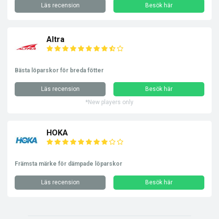
Läs recension
Besök här
Altra
Bästa löparskor för breda fötter
Läs recension
Besök här
*New players only
HOKA
Främsta märke för dämpade löparskor
Läs recension
Besök här