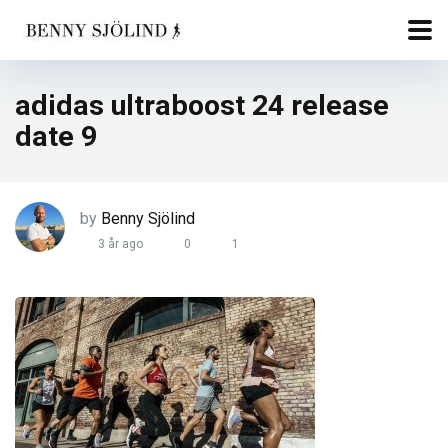
adidas ultraboost 24 release
date 9
by
Benny Sjölind
3 år ago
0
1