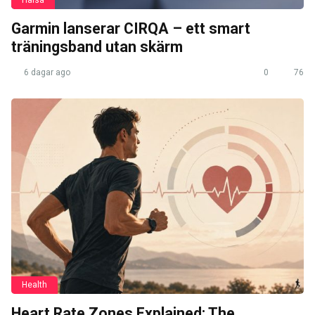
Hälsa
Garmin lanserar CIRQA – ett smart
träningsband utan skärm
6 dagar ago
0
76
Health
Heart Rate Zones Explained: The