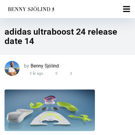
adidas ultraboost 24 release
date 14
by
Benny Sjölind
3 år ago
0
3