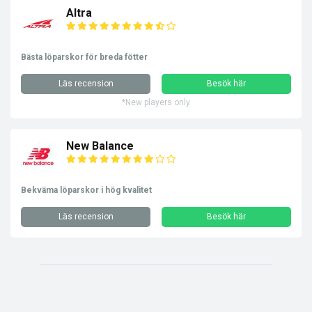
Altra
Bästa löparskor för breda fötter
Läs recension
Besök här
*New players only
New Balance
Bekväma löparskor i hög kvalitet
Läs recension
Besök här