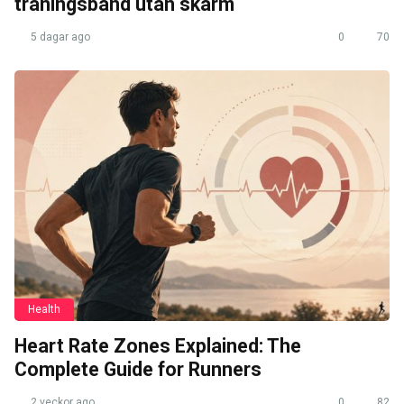
träningsband utan skärm
5 dagar ago
0
70
Health
Heart Rate Zones Explained: The
Complete Guide for Runners
2 veckor ago
0
82