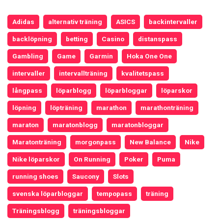
Adidas
alternativ träning
ASICS
backintervaller
backlöpning
betting
Casino
distanspass
Gambling
Game
Garmin
Hoka One One
intervaller
intervallträning
kvalitetspass
långpass
löparblogg
löparbloggar
löparskor
löpning
löpträning
marathon
marathonträning
maraton
maratonblogg
maratonbloggar
Maratonträning
morgonpass
New Balance
Nike
Nike löparskor
On Running
Poker
Puma
running shoes
Saucony
Slots
svenska löparbloggar
tempopass
träning
Träningsblogg
träningsbloggar