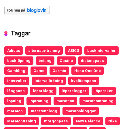
Taggar
Adidas
alternativ träning
ASICS
backintervaller
backlöpning
betting
Casino
distanspass
Gambling
Game
Garmin
Hoka One One
intervaller
intervallträning
kvalitetspass
långpass
löparblogg
löparbloggar
löparskor
löpning
löpträning
marathon
marathonträning
maraton
maratonblogg
maratonbloggar
Maratonträning
morgonpass
New Balance
Nike