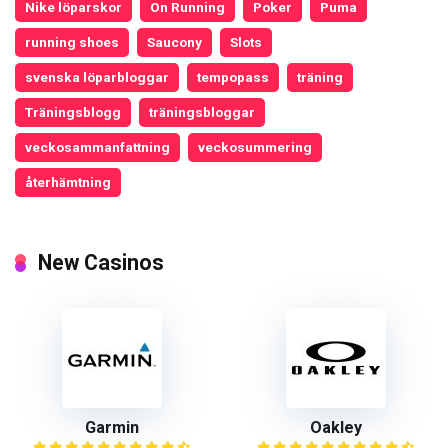
Nike löparskor
On Running
Poker
Puma
running shoes
Saucony
Slots
svenska löparbloggar
tempopass
träning
Träningsblogg
träningsbloggar
veckosammanfattning
veckosummering
återhämtning
New Casinos
Garmin
Oakley