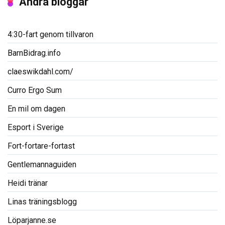
Andra bloggar
4:30-fart genom tillvaron
BarnBidrag.info
claeswikdahl.com/
Curro Ergo Sum
En mil om dagen
Esport i Sverige
Fort-fortare-fortast
Gentlemannaguiden
Heidi tränar
Linas träningsblogg
Löparjanne.se