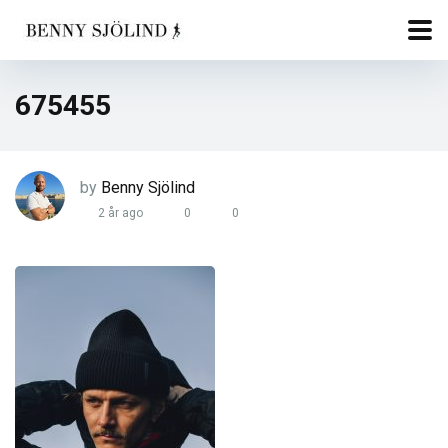
675455
by
Benny Sjölind
2 år ago
0
0