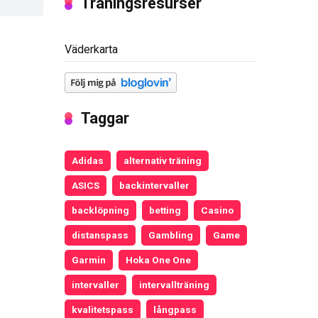
Träningsresurser
Väderkarta
Taggar
Adidas
alternativ träning
ASICS
backintervaller
backlöpning
betting
Casino
distanspass
Gambling
Game
Garmin
Hoka One One
intervaller
intervallträning
kvalitetspass
långpass