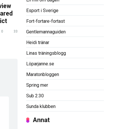
view
Esport i Sverige
pared
ict
Fort-fortare-fortast
Gentlemannaguiden
0
33
Heidi tränar
Linas träningsblogg
Löparjanne.se
Maratonbloggen
Spring mer
Sub 2:30
Sunda klubben
Annat