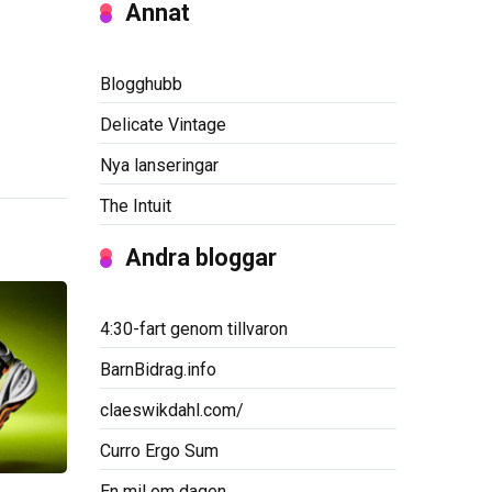
Annat
Blogghubb
Delicate Vintage
Nya lanseringar
The Intuit
Andra bloggar
4:30-fart genom tillvaron
BarnBidrag.info
claeswikdahl.com/
Curro Ergo Sum
En mil om dagen