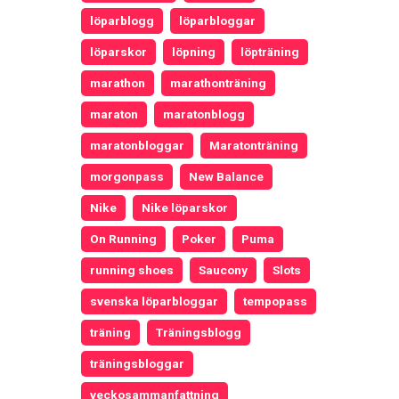
löparblogg
löparbloggar
löparskor
löpning
löpträning
marathon
marathonträning
maraton
maratonblogg
maratonbloggar
Maratonträning
morgonpass
New Balance
Nike
Nike löparskor
On Running
Poker
Puma
running shoes
Saucony
Slots
svenska löparbloggar
tempopass
träning
Träningsblogg
träningsbloggar
veckosammanfattning