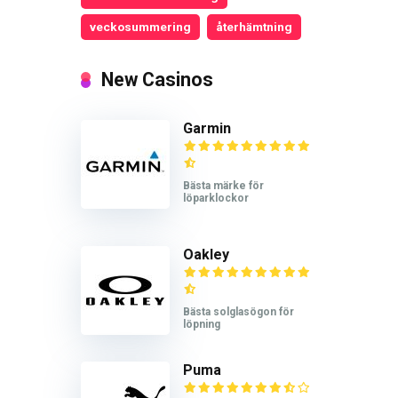
veckosummering
återhämtning
New Casinos
Garmin
Bästa märke för
löparklockor
Oakley
Bästa solglasögon för
löpning
Puma