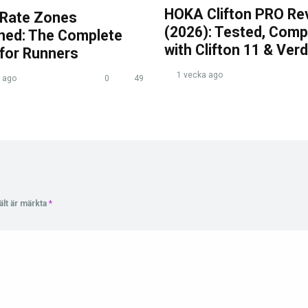
HOKA Clifton PRO Re
 Rate Zones
(2026): Tested, Com
ined: The Complete
with Clifton 11 & Verd
 for Runners
1 vecka ago
 ago
0
49
ält är märkta
*