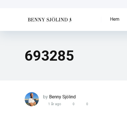
Hem
693285
by
Benny Sjölind
1 år ago
0
0