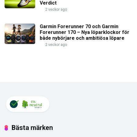
Verdict
2 veckor ago
Garmin Forerunner 70 och Garmin
Forerunner 170 – Nya löparklockor för
både nybörjare och ambitiösa löpare
2 veckor ago
Bästa märken