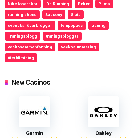
Nike löparskor
On Running
Poker
Puma
running shoes
Saucony
Slots
svenska löparbloggar
tempopass
träning
Träningsblogg
träningsbloggar
veckosammanfattning
veckosummering
återhämtning
New Casinos
Garmin
Oakley