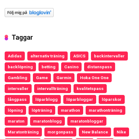
Taggar
Adidas
alternativ träning
ASICS
backintervaller
backlöpning
betting
Casino
distanspass
Gambling
Game
Garmin
Hoka One One
intervaller
intervallträning
kvalitetspass
långpass
löparblogg
löparbloggar
löparskor
löpning
löpträning
marathon
marathonträning
maraton
maratonblogg
maratonbloggar
Maratonträning
morgonpass
New Balance
Nike