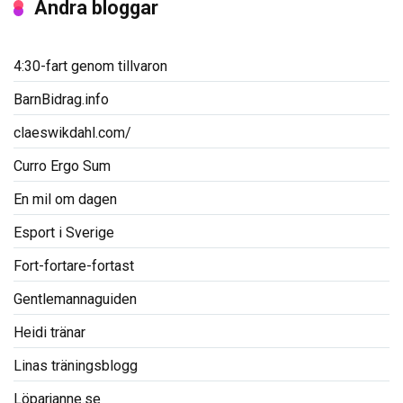
Andra bloggar
4:30-fart genom tillvaron
BarnBidrag.info
claeswikdahl.com/
Curro Ergo Sum
En mil om dagen
Esport i Sverige
Fort-fortare-fortast
Gentlemannaguiden
Heidi tränar
Linas träningsblogg
Löparjanne.se