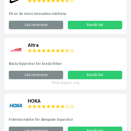
Ett av de mest innovativa märkena
Läs recension
Besök här
Altra
Bästa löparskor för breda fötter
Läs recension
Besök här
*New players only
HOKA
Främsta märke för dämpade löparskor
Läs recension
Besök här