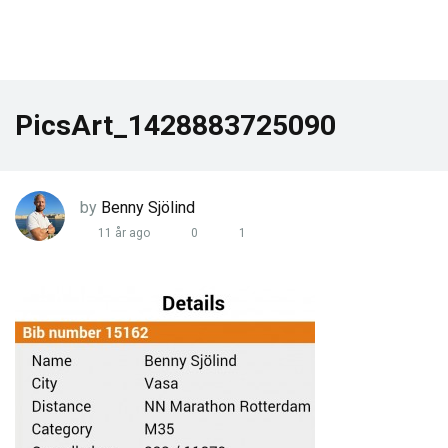
PicsArt_1428883725090
by
Benny Sjölind
11 år ago
0
1